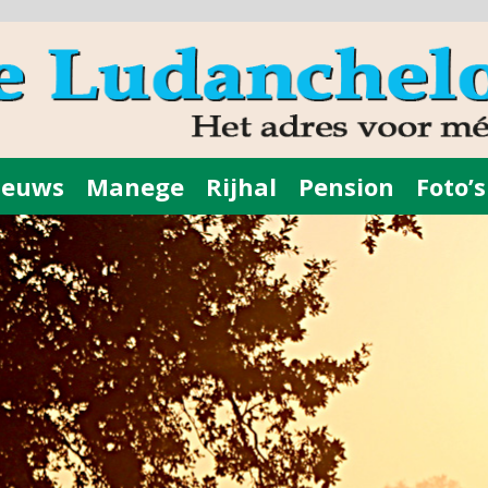
ieuws
Manege
Rijhal
Pension
Foto’s